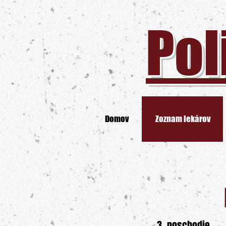
Pol
Domov
Zoznam lekárov
3. poschodie