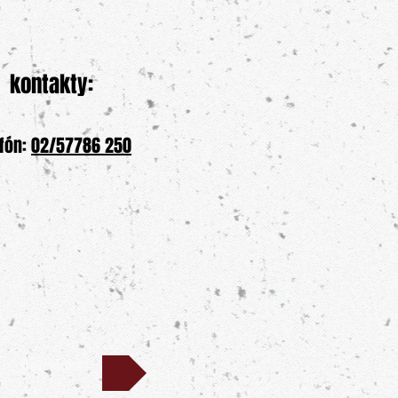
kontakty:
efón:
02/57786 250
Dovolenka