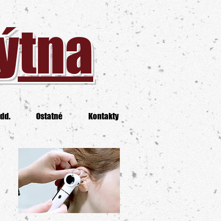
Mýtna
dd.
Ostatné
Kontakty