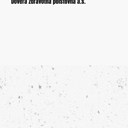
Dôvera zdravotná poisťovňa a.s.