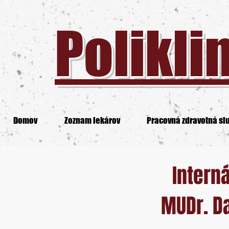
Polikli
Domov
Zoznam lekárov
Pracovná zdravotná sl
Intern
MUDr. D